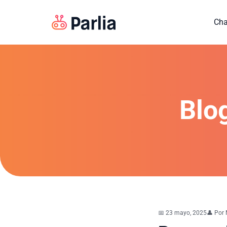
Saltar al contenido
Cha
Blo
📅
23 mayo, 2025
👤 Por