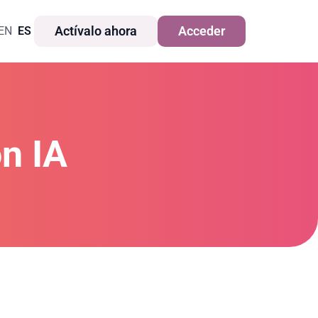
Actívalo ahora
Acceder
EN
ES
n IA