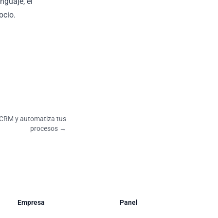
nguaje, el
ocio.
u CRM y automatiza tus
procesos →
Empresa
Panel