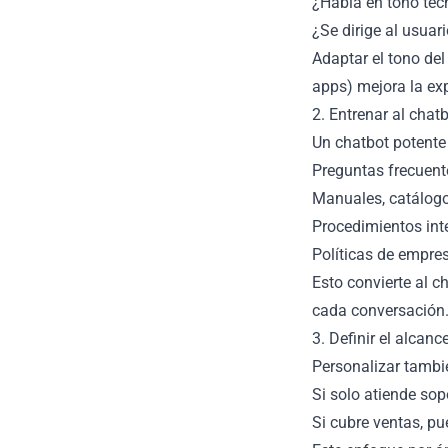
¿Habla en tono téc
¿Se dirige al usuar
Adaptar el tono del
apps) mejora la exp
2. Entrenar al chat
Un chatbot potente 
Preguntas frecuent
Manuales, catálogo
Procedimientos int
Políticas de empres
Esto convierte al c
cada conversación
3. Definir el alcan
Personalizar tambié
Si solo atiende sop
Si cubre ventas, p