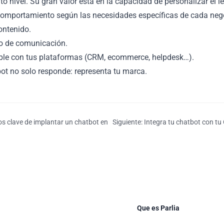
o nivel. Su gran valor está en la capacidad de personalizar el le
comportamiento según las necesidades específicas de cada neg
ontenido.
lo de comunicación.
able con tus plataformas (CRM, ecommerce, helpdesk…).
bot no solo responde: representa tu marca.
os clave de implantar un chatbot en
Siguiente: Integra tu chatbot con t
Que es Parlia