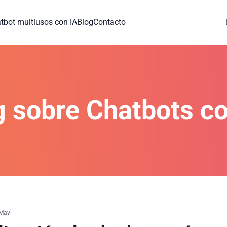
tbot multiusos con IA
Blog
Contacto
g sobre Chatbots co
 Mavi