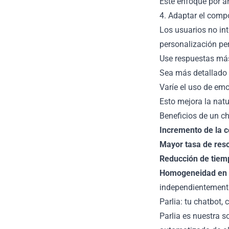
Este enfoque por ár
4. Adaptar el comp
Los usuarios no in
personalización per
Use respuestas más
Sea más detallado y
Varíe el uso de emo
Esto mejora la natu
Beneficios de un c
Incremento de la c
Mayor tasa de reso
Reducción de tiem
Homogeneidad en e
independientemente
Parlia: tu chatbot, 
Parlia es nuestra s