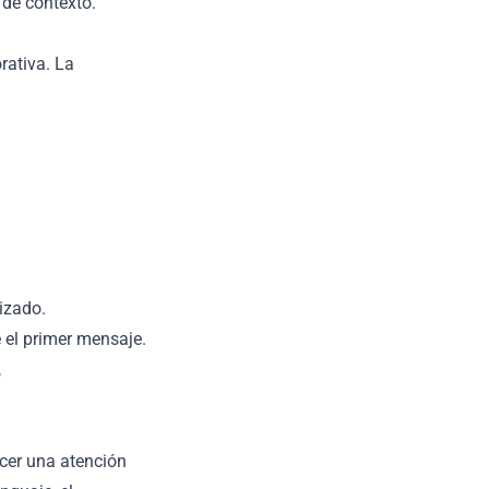
 de contexto.
rativa. La
izado.
 el primer mensaje.
,
ecer una atención